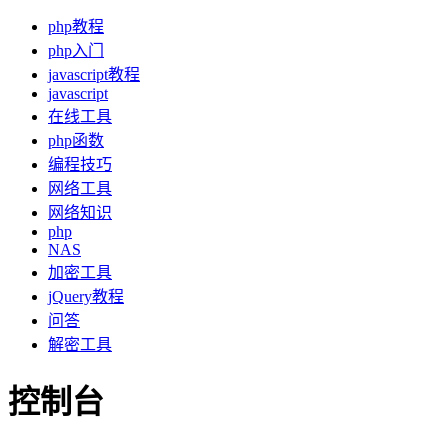
php教程
php入门
javascript教程
javascript
在线工具
php函数
编程技巧
网络工具
网络知识
php
NAS
加密工具
jQuery教程
问答
解密工具
控制台