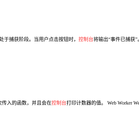
此事件处于捕获阶段。当用户点击按钮时，
控制台
将输出“事件已捕获
执行一次传入的函数，并且会在
控制台
打印计数器的值。 Web Worker