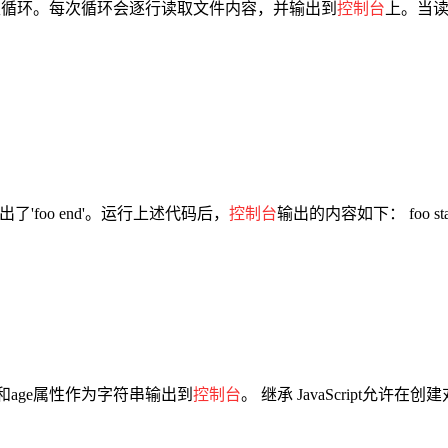
读取循环。每次循环会逐行读取文件内容，并输出到
控制台
上。当读
了'foo end'。运行上述代码后，
控制台
输出的内容如下： foo start
ame和age属性作为字符串输出到
控制台
。 继承 JavaScript