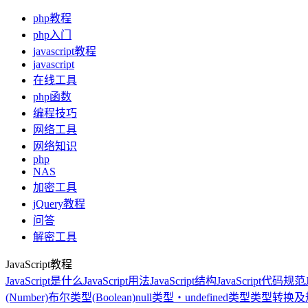
php教程
php入门
javascript教程
javascript
在线工具
php函数
编程技巧
网络工具
网络知识
php
NAS
加密工具
jQuery教程
问答
解密工具
JavaScript教程
JavaScript是什么
JavaScript用法
JavaScript结构
JavaScript代码规范
(Number)
布尔类型(Boolean)
null类型・undefined类型
类型转换及