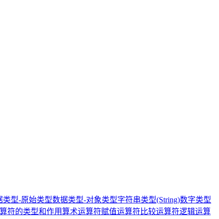
据类型-原始类型
数据类型-对象类型
字符串类型(String)
数字类型
算符的类型和作用
算术运算符
赋值运算符
比较运算符
逻辑运算