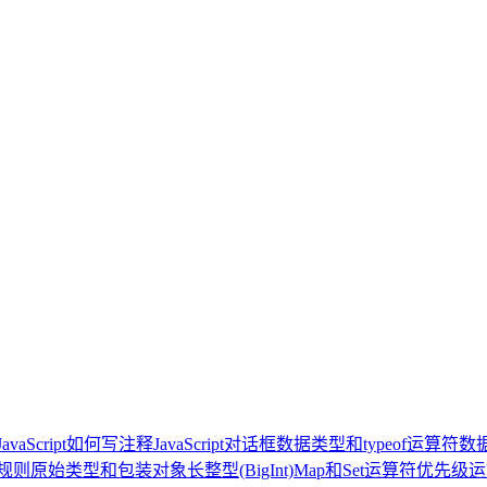
JavaScript如何写注释
JavaScript对话框
数据类型和typeof运算符
数
规则
原始类型和包装对象
长整型(BigInt)
Map和Set
运算符优先级
运