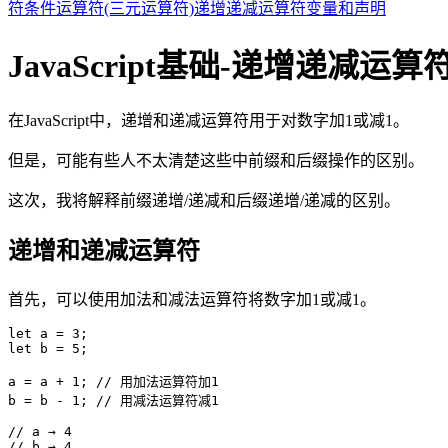
符
条件运算符(三元运算符)
递增递减运算符
变量和声明
JavaScript基础-递增递减
在JavaScript中，递增和递减运算符用于对数字加1或减1。
但是，可能有些人不太清楚这些中前缀和后缀操作的区别。
这次，我将解释前缀递增/递减和后缀递增/递减的区别。
递增和递减运算符
首先，可以使用加法和减法运算符将数字加1或减1。
let a = 3;

let b = 5;

a = a + 1; // 用加法运算符加1

b = b - 1; // 用减法运算符减1

// a → 4

// b → 4