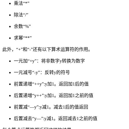
乘法“*”
除法“/”
余数“%”
求幂“**”
此外，“+”和“-”还有以下算术运算符的作用。
一元加“+y”：将非数字y转换为数字
一元减号“-y”：反转y的符号
前置递增“++y”:y加1。返回加1后的值
后置递增“y++”:y加1。返回加1之前的值
前置减“—y”:y减1。减去1后的值返回
后置减去“y—”:y减1。返回减去1之前的值