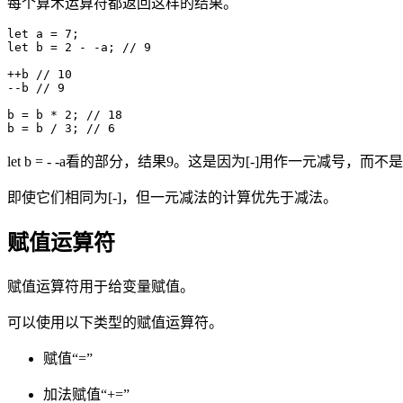
每个算术运算符都返回这样的结果。
let a = 7;

let b = 2 - -a; // 9 

++b // 10

--b // 9 

b = b * 2; // 18 

b = b / 3; // 6
let b = - -a看的部分，结果9。这是因为[-]用作一元减号，而不是
即使它们相同为[-]，但一元减法的计算优先于减法。
赋值运算符
赋值运算符用于给变量赋值。
可以使用以下类型的赋值运算符。
赋值“=”
加法赋值“+=”