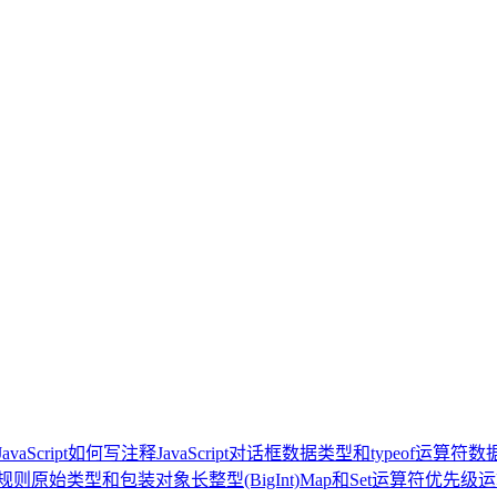
JavaScript如何写注释
JavaScript对话框
数据类型和typeof运算符
数
规则
原始类型和包装对象
长整型(BigInt)
Map和Set
运算符优先级
运