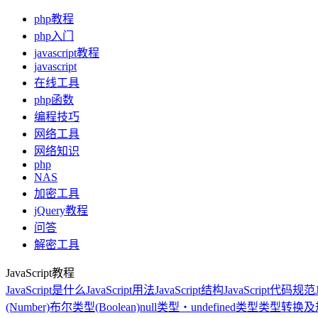
php教程
php入门
javascript教程
javascript
在线工具
php函数
编程技巧
网络工具
网络知识
php
NAS
加密工具
jQuery教程
问答
解密工具
JavaScript教程
JavaScript是什么
JavaScript用法
JavaScript结构
JavaScript代码规范
(Number)
布尔类型(Boolean)
null类型・undefined类型
类型转换及