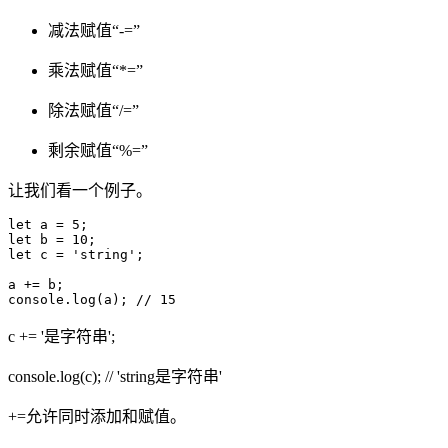
减法赋值“-=”
乘法赋值“*=”
除法赋值“/=”
剩余赋值“%=”
让我们看一个例子。
let a = 5; 

let b = 10; 

let c = 'string'; 

a += b; 

console.log(a); // 15
c += '是字符串';
console.log(c); // 'string是字符串'
+=允许同时添加和赋值。