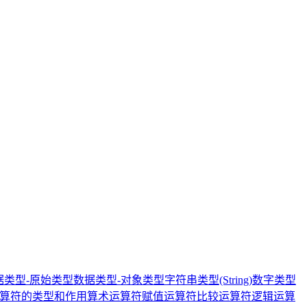
据类型-原始类型
数据类型-对象类型
字符串类型(String)
数字类型
算符的类型和作用
算术运算符
赋值运算符
比较运算符
逻辑运算