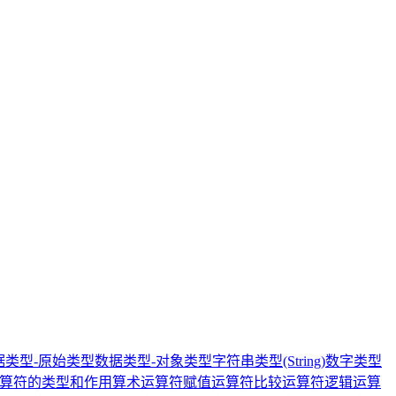
据类型-原始类型
数据类型-对象类型
字符串类型(String)
数字类型
算符的类型和作用
算术运算符
赋值运算符
比较运算符
逻辑运算