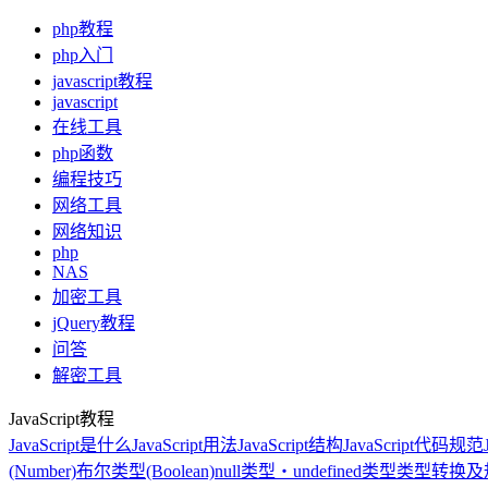
php教程
php入门
javascript教程
javascript
在线工具
php函数
编程技巧
网络工具
网络知识
php
NAS
加密工具
jQuery教程
问答
解密工具
JavaScript教程
JavaScript是什么
JavaScript用法
JavaScript结构
JavaScript代码规范
(Number)
布尔类型(Boolean)
null类型・undefined类型
类型转换及