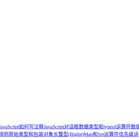
JavaScript如何写注释
JavaScript对话框
数据类型和typeof运算符
数
规则
原始类型和包装对象
长整型(BigInt)
Map和Set
运算符优先级
运