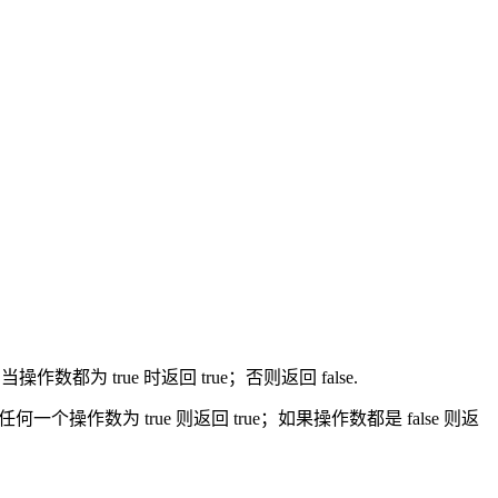
作数都为 true 时返回 true；否则返回 false.
任何一个操作数为 true 则返回 true；如果操作数都是 false 则返