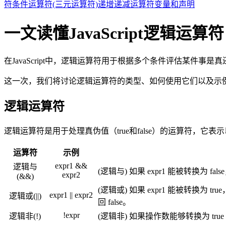
符
条件运算符(三元运算符)
递增递减运算符
变量和声明
一文读懂JavaScript逻辑运算符
在JavaScript中，逻辑运算符用于根据多个条件评估某件事是
这一次，我们将讨论逻辑运算符的类型、如何使用它们以及示
逻辑运算符
逻辑运算符是用于处理真伪值（true和false）的运算符，它表
运算符
示例
expr1 &&
逻辑与
(逻辑与) 如果 expr1 能被转换为 fa
expr2
(&&)
(逻辑或) 如果 expr1 能被转换为 t
expr1 || expr2
逻辑或(||)
回 false。
!expr
逻辑非(!)
(逻辑非) 如果操作数能够转换为 true 则