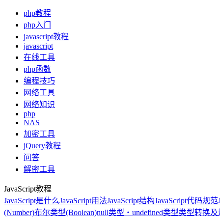
php教程
php入门
javascript教程
javascript
在线工具
php函数
编程技巧
网络工具
网络知识
php
NAS
加密工具
jQuery教程
问答
解密工具
JavaScript教程
JavaScript是什么
JavaScript用法
JavaScript结构
JavaScript代码规范
(Number)
布尔类型(Boolean)
null类型・undefined类型
类型转换及