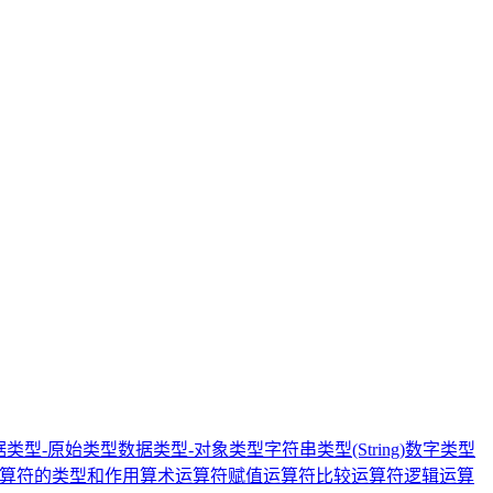
据类型-原始类型
数据类型-对象类型
字符串类型(String)
数字类型
算符的类型和作用
算术运算符
赋值运算符
比较运算符
逻辑运算