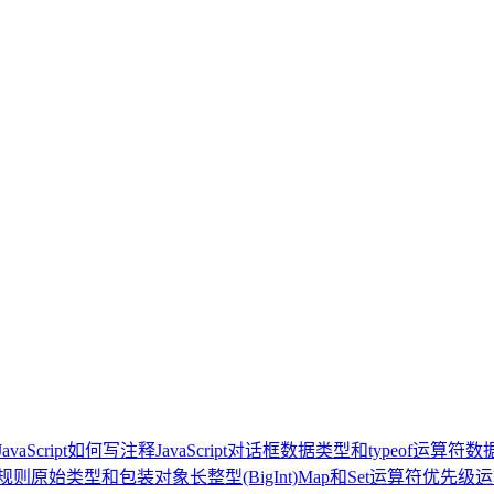
JavaScript如何写注释
JavaScript对话框
数据类型和typeof运算符
数
规则
原始类型和包装对象
长整型(BigInt)
Map和Set
运算符优先级
运