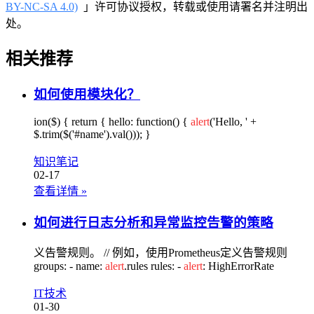
BY-NC-SA 4.0)
」许可协议授权，转载或使用请署名并注明出
处。
相关推荐
如何使用模块化？
ion($) { return { hello: function() {
alert
('Hello, ' +
$.trim($('#name').val())); }
知识笔记
02-17
查看详情
»
如何进行日志分析和异常监控告警的策略
义告警规则。 // 例如，使用Prometheus定义告警规则
groups: - name:
alert
.rules rules: -
alert
: HighErrorRate
IT技术
01-30