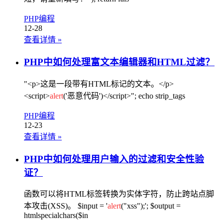
PHP编程
12-28
查看详情
»
PHP中如何处理富文本编辑器和HTML过滤？
"<p>这是一段带有HTML标记的文本。</p>
<script>
alert
('恶意代码')</script>"; echo strip_tags
PHP编程
12-23
查看详情
»
PHP中如何处理用户输入的过滤和安全性验
证？
函数可以将HTML标签转换为实体字符，防止跨站点脚
本攻击(XSS)。 $input = '
alert
("xss");'; $output =
htmlspecialchars($in