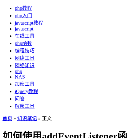
php教程
php入门
javascript教程
javascript
在线工具
php函数
编程技巧
网络工具
网络知识
php
NAS
加密工具
jQuery教程
问答
解密工具
首页
»
知识笔记
» 正文
如何使用addEventListener函