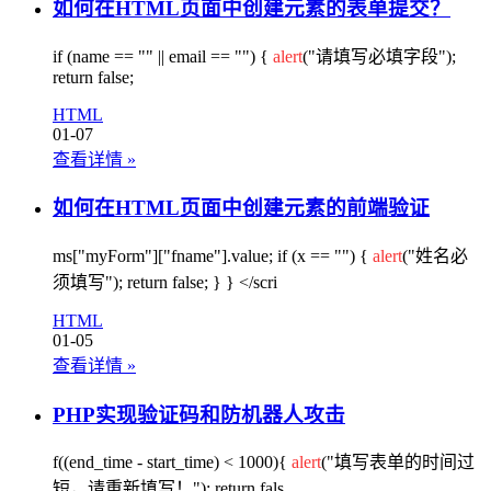
如何在HTML页面中创建元素的表单提交？
if (name == "" || email == "") {
alert
("请填写必填字段");
return false;
HTML
01-07
查看详情
»
如何在HTML页面中创建元素的前端验证
ms["myForm"]["fname"].value; if (x == "") {
alert
("姓名必
须填写"); return false; } } </scri
HTML
01-05
查看详情
»
PHP实现验证码和防机器人攻击
f((end_time - start_time) < 1000){
alert
("填写表单的时间过
短，请重新填写！"); return fals