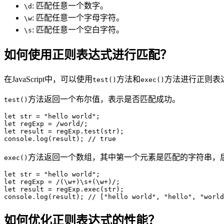
: 匹配任意一个数字。
\d
: 匹配任意一个字母字符。
\w
: 匹配任意一个空白字符。
\s
如何使用正则表达式进行匹配？
在JavaScript中，可以使用
方法和
方法进行正则表
test()
exec()
方法返回一个布尔值，表示是否匹配成功。
test()
let str = "hello world";

let regExp = /world/;

let result = regExp.test(str);

console.log(result); // true
方法返回一个数组，其中第一个元素是匹配的字符串，
exec()
let str = "hello world";

let regExp = /(\w+)\s+(\w+)/;

let result = regExp.exec(str);

console.log(result); // ["hello world", "hello", "world
如何优化正则表达式的性能？