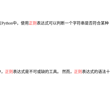
Python中，使用
正则
表达式可以判断一个字符串是否符合某种
中，
正则
表达式是不可或缺的工具。 然而，
正则
表达式的语法十