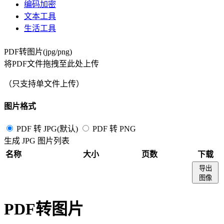
编码加密
文本工具
生活工具
PDF转图片(jpg/png)
将PDF文件拖拽至此处上传
（只支持单文件上传）
图片格式
PDF 转 JPG(默认)
PDF 转 PNG
生成 JPG 图片列表
名称
大小
页数
下载
导出
图像
PDF转图片