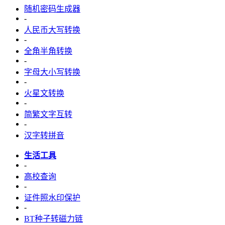
随机密码生成器
-
人民币大写转换
-
全角半角转换
-
字母大小写转换
-
火星文转换
-
简繁文字互转
-
汉字转拼音
生活工具
-
高校查询
-
证件照水印保护
-
BT种子转磁力链