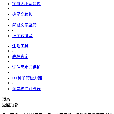
字母大小写转换
-
火星文转换
-
简繁文字互转
-
汉字转拼音
生活工具
-
高校查询
-
证件照水印保护
-
BT种子转磁力链
-
亲戚称谓计算器
搜索
返回顶部