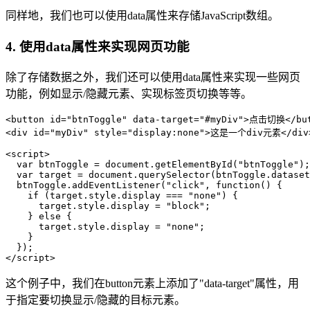
同样地，我们也可以使用data属性来存储JavaScript数组。
4. 使用data属性来实现网页功能
除了存储数据之外，我们还可以使用data属性来实现一些网页
功能，例如显示/隐藏元素、实现标签页切换等等。
<button id="btnToggle" data-target="#myDiv">点击切换</but
<div id="myDiv" style="display:none">这是一个div元素</div>
<script>

  var btnToggle = document.getElementById("btnToggle");

  var target = document.querySelector(btnToggle.dataset
  btnToggle.addEventListener("click", function() {

    if (target.style.display === "none") {

      target.style.display = "block";

    } else {

      target.style.display = "none";

    }

  });

</script>
这个例子中，我们在button元素上添加了"data-target"属性，用
于指定要切换显示/隐藏的目标元素。