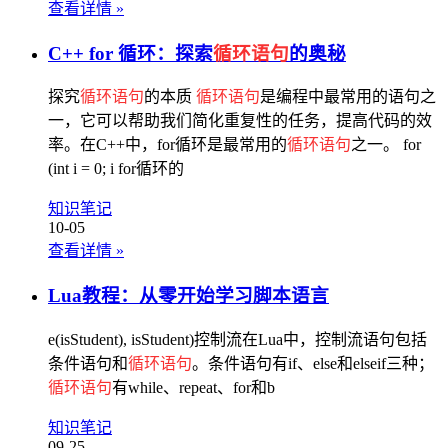
查看详情
»
C++ for 循环：探索
循环语句
的奥秘
探究
循环语句
的本质
循环语句
是编程中最常用的语句之
一，它可以帮助我们简化重复性的任务，提高代码的效
率。在C++中，for循环是最常用的
循环语句
之一。 for
(int i = 0; i for循环的
知识笔记
10-05
查看详情
»
Lua教程：从零开始学习脚本语言
e(isStudent), isStudent)控制流在Lua中，控制流语句包括
条件语句和
循环语句
。条件语句有if、else和elseif三种；
循环语句
有while、repeat、for和b
知识笔记
09-25