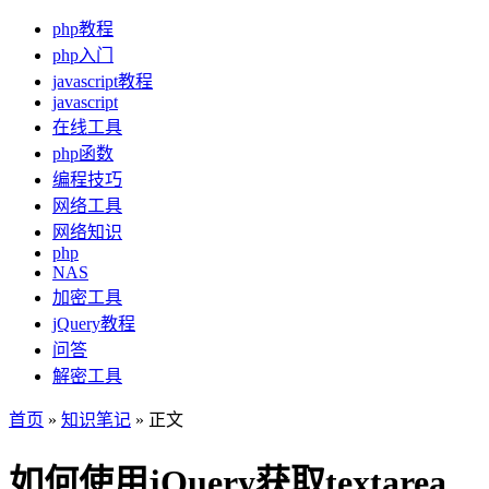
php教程
php入门
javascript教程
javascript
在线工具
php函数
编程技巧
网络工具
网络知识
php
NAS
加密工具
jQuery教程
问答
解密工具
首页
»
知识笔记
» 正文
如何使用jQuery获取textarea