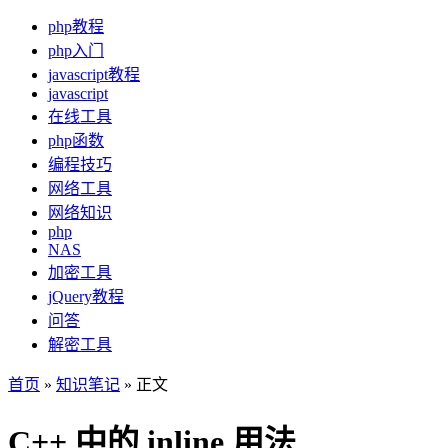
php教程
php入门
javascript教程
javascript
在线工具
php函数
编程技巧
网络工具
网络知识
php
NAS
加密工具
jQuery教程
问答
解密工具
首页
»
知识笔记
» 正文
C++ 中的 inline 用法