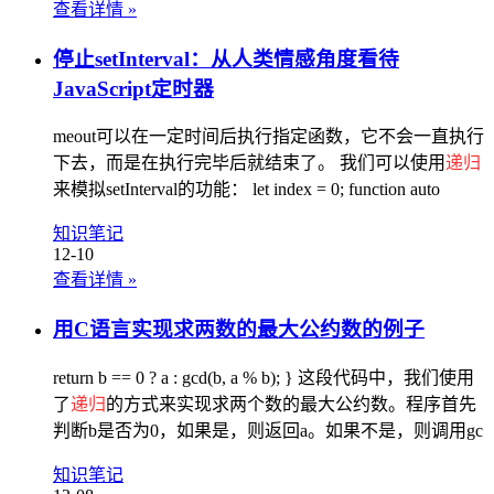
查看详情
»
停止setInterval：从人类情感角度看待
JavaScript定时器
meout可以在一定时间后执行指定函数，它不会一直执行
下去，而是在执行完毕后就结束了。 我们可以使用
递归
来模拟setInterval的功能： let index = 0; function auto
知识笔记
12-10
查看详情
»
用C语言实现求两数的最大公约数的例子
return b == 0 ? a : gcd(b, a % b); } 这段代码中，我们使用
了
递归
的方式来实现求两个数的最大公约数。程序首先
判断b是否为0，如果是，则返回a。如果不是，则调用gc
知识笔记