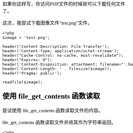
如果你这样写，你访问PHP文件的时候就可以下载任何文件
了。
这次，我尝试下载图像文件“test.png”文件。
<?php

$image = 'test.png';

header('Content-Description: File Transfer');

header('Content-Type: application/octet-stream');

header("Cache-Control: no-cache, must-revalidate");

header("Expires: 0");

header('Content-Disposition: attachment; filename="'.ba
header('Content-Length: ' . filesize($image));

header('Pragma: public');

readfile($image);
使用 file_get_contents 函数读取
尝试使用 file_get_contents 函数读取文件的内容。
file_get_contents 函数读取文件并将其作为字符串返回。
<?php
