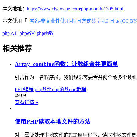
本文地址：
https://www.ciyawang.com/php-month-1305.html
本文使用「
署名-非商业性使用-相同方式共享 4.0 国际 (CC BY-NC
php入门
php教程
php函数
相关推荐
Array_combine函数：让数组合并更简单
引言作为一名程序员，我们经常需要合并两个或多个数组。这时候，一个
PHP编程
php数组
php函数
php教程
09-09
查看详情
»
使用PHP读取本地文件的方法
对于需要处理本地文件的PHP应用程序，读取本地文件是必不可少的操作