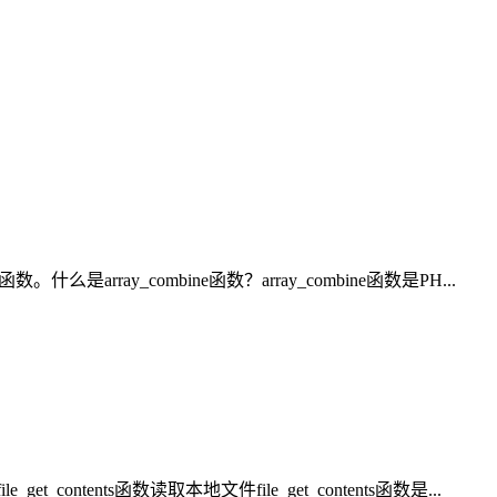
ay_combine函数？array_combine函数是PH...
ts函数读取本地文件file_get_contents函数是...