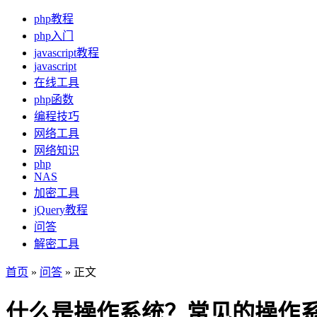
php教程
php入门
javascript教程
javascript
在线工具
php函数
编程技巧
网络工具
网络知识
php
NAS
加密工具
jQuery教程
问答
解密工具
首页
»
问答
» 正文
什么是操作系统？常见的操作