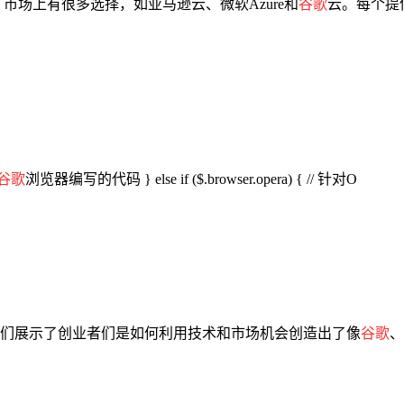
市场上有很多选择，如亚马逊云、微软Azure和
谷歌
云。每个提
谷歌
浏览器编写的代码 } else if ($.browser.opera) { // 针对O
们展示了创业者们是如何利用技术和市场机会创造出了像
谷歌
、