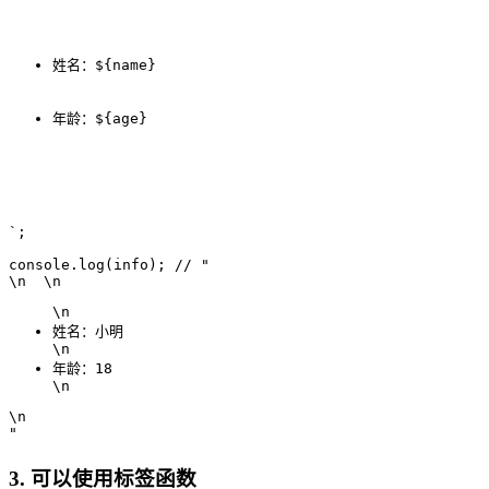
姓名：${name}
年龄：${age}
`;

console.log(info); // "
\n  \n  
\n    
姓名：小明
\n    
年龄：18
\n  
\n
"
3. 可以使用标签函数