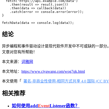
  fetch('https://api.example.com/data')

    .then(result => result.json())

    .then(data => callback(data))

    .catch(error => console.error(error));

}

结论
异步编程和事件驱动设计是现代软件开发中不可或缺的一部分
文章对您有所帮助！
本文来源：
词雅网
本文地址：
https://www.ciyawang.com/wog7qk.html
本文使用「
署名-非商业性使用-相同方式共享 4.0 国际 (CC BY-NC
相关推荐
如何使用add
Event
Listener函数？